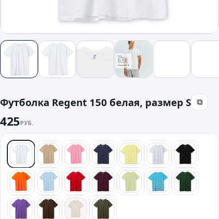
Футболка Regent 150 белая, размер S
⧉
425
РУБ.
белый
песочный
розовый
синий
желтый
серый
черный
оранжевый
голубой
красный
бордовый
зеленый
бирюзовый
темно-з
фиолетовый
коричневый
бежевый
хаки