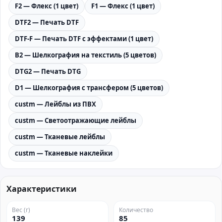
F2 — Флекс (1 цвет)
F1 — Флекс (1 цвет)
DTF2 — Печать DTF
DTF-F — Печать DTF с эффектами (1 цвет)
B2 — Шелкография на текстиль (5 цветов)
DTG2 — Печать DTG
D1 — Шелкография с трансфером (5 цветов)
custm — Лейблы из ПВХ
custm — Светоотражающие лейблы
custm — Тканевые лейблы
custm — Тканевые наклейки
Характеристики
Вес (г)
Количество
139
85