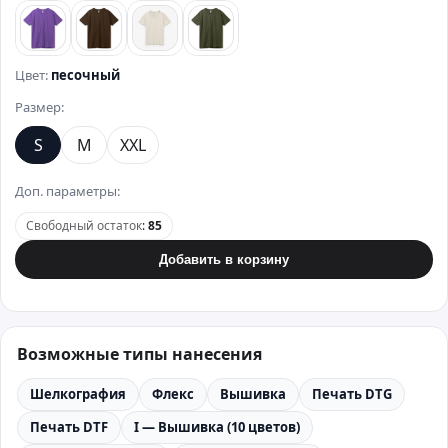
фиолетовый
коричневый
бежевый
хаки
Цвет:
песочный
Размер:
S
M
XXL
Доп. параметры:
Свободный остаток
:
85
Добавить в корзину
Возможные типы нанесения
Шелкография
Флекс
Вышивка
Печать DTG
Печать DTF
I — Вышивка (10 цветов)