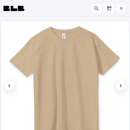
≡
BLB
‹
›