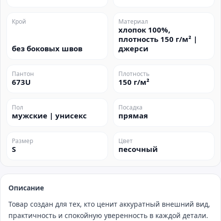
Крой
Материал
хлопок 100%,
плотность 150 г/м² |
без боковых швов
джерси
Пантон
Плотность
673U
150 г/м²
Пол
Посадка
мужские | унисекс
прямая
Размер
Цвет
S
песочный
Описание
Товар создан для тех, кто ценит аккуратный внешний вид,
практичность и спокойную уверенность в каждой детали.