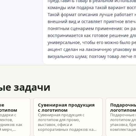
представить товар в реальном использов
команды или подарка такой вариант вос
Такой формат описания лучше работает н
внешний вид и оставляет приятное впеч
понятным сценарием применения: он раск
воспринимается как готовое решение для
универсальное, чтобы его можно было 
акцент сделан на лаконичную упаковку в
визуального шума; поэтому товар легче 
ые задачи
ые
Сувенирная продукция
Подарочны
готипом
с логотипом
логотипо
одарки с
Сувенирная продукция с
Подарочные 
иентов,
логотипом для промо,
логотипом для
удников: как
выставок, офиса и
упаковка, бр
 мерч,
корпоративных подарков: как
комплектация
т и
выбрать позиции, подготовить
корпоративн