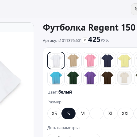
Футболка Regent 150
425
Артикул:
1011376.601
РУБ.
⧉
белый
песочный
розовый
синий
желт
бирюзовый
темно-зеленый
фиолетовый
коричневый
беже
Цвет:
белый
Размер:
XS
S
M
L
XL
XXL
Доп. параметры: