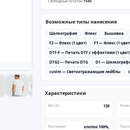
Свободный остаток
:
1545
Возможные типы нанесения
Шелкография
Флекс
Вышивка
F2 — Флекс (1 цвет)
F1 — Флекс (1 цвет
DTF-F — Печать DTF с эффектами (1 цвет
DTG2 — Печать DTG
D1 — Шелкографи
custm — Светоотражающие лейблы
Характеристики
Вес (г)
Колич
139
Материал
Пант
хлопок 100%,