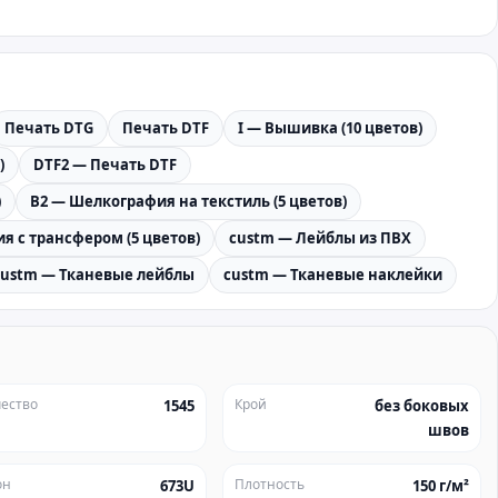
Печать DTG
Печать DTF
I — Вышивка (10 цветов)
)
DTF2 — Печать DTF
)
B2 — Шелкография на текстиль (5 цветов)
я с трансфером (5 цветов)
custm — Лейблы из ПВХ
custm — Тканевые лейблы
custm — Тканевые наклейки
ество
Крой
1545
без боковых
швов
он
Плотность
673U
150 г/м²