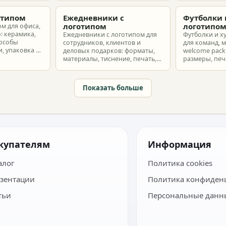
з без лишнего
макет и избежать лишних
разные бюдж
затрат.
отипом
Ежедневники с
Футболки 
логотипом
логотипо
ом для офиса,
: керамика,
Ежедневники с логотипом для
Футболки и х
пособы
сотрудников, клиентов и
для команд, 
, упаковка и
деловых подарков: форматы,
welcome pack:
материалы, тиснение, печать,
размеры, печ
наборы и расчет тиража.
сроки и бюдж
Показать больше
купателям
Информация
алог
Политика cookies
зентации
Политика конфиден
тьи
Персональные данн