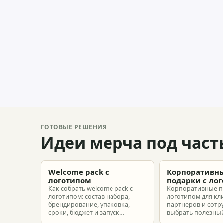
ГОТОВЫЕ РЕШЕНИЯ
Идеи мерча под част
Welcome pack с
Корпоративн
логотипом
подарки с ло
Как собрать welcome pack с
Корпоративные п
логотипом: состав набора,
логотипом для кл
брендирование, упаковка,
партнеров и сотр
сроки, бюджет и запуск
выбрать полезный
корпоративного мерча для
рассчитать бюдже