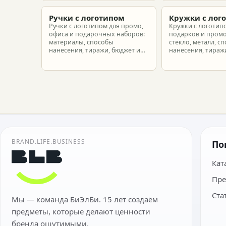
новых сотрудников.
подготовить зака
риска.
Ручки с логотипом
Кружки с лог
Ручки с логотипом для промо,
Кружки с логотип
офиса и подарочных наборов:
подарков и промо
материалы, способы
стекло, металл, с
нанесения, тиражи, бюджет и
нанесения, тиражи
подготовка макета.
расчет.
BRAND.LIFE.BUSINESS
По
Кат
Пре
Ста
Мы — команда БиЭлБи. 15 лет создаём
предметы, которые делают ценности
бренда ощутимыми.