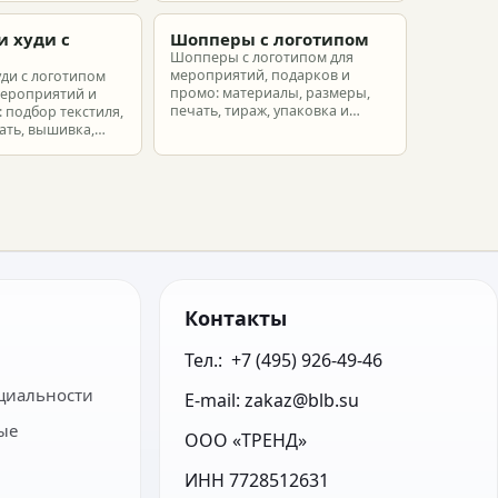
еты.
партнеров и сотрудников.
и худи с
Шопперы с логотипом
м
Шопперы с логотипом для
мероприятий, подарков и
уди с логотипом
промо: материалы, размеры,
мероприятий и
печать, тираж, упаковка и
 подбор текстиля,
расчет брендированных сумок.
ать, вышивка,
ет.
Контакты
Тел.:  +7 (495) 926-49-46
циальности
E-mail: zakaz@blb.su
ые
ООО «ТРЕНД»
ИНН 7728512631