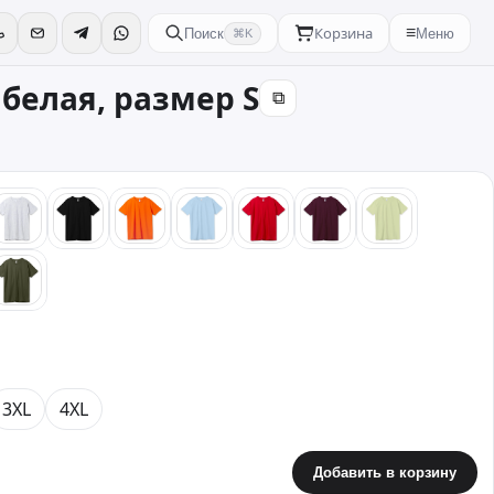
Корзина
≡
Поиск
Меню
⌘K
 белая, размер S
⧉
ый
серый
черный
оранжевый
голубой
красный
бордовый
зеленый
вый
хаки
3XL
4XL
Добавить в корзину