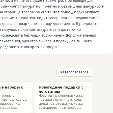
ании, а не читать сухие параметры. При выборе для
принимается аккуратно, понятно и без лишней вычурности.
а странице товара: он объясняет пользу, подчеркивает
атление. Покупатель видит завершенное предложение с
рывает товар через выгоду для клиента. В результате
 покупки: понятное, аккуратное и достаточно
рекомендовать без лишних уточнений Дополнительный
печатления, удобство выбора и подачу без лишнего
представить в конкретной покупке.
Каталог товаров
е наборы с
Новогодние подарки с
м
логотипом
наборы с
Новогодние корпоративные
 бизнеса: состав,
подарки с логотипом: идеи,
ендирование,
сроки подготовки, упаковка,
 и расчет
брендирование и подбор
ых наборов под
наборов для клиентов,