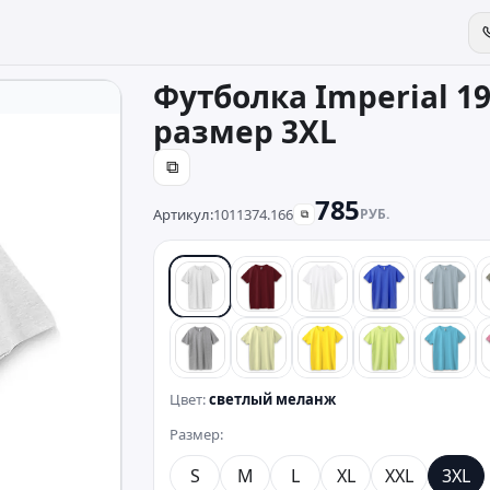
Футболка Imperial 1
размер 3XL
⧉
785
Артикул:
1011374.166
РУБ.
⧉
светлый меланж
красный
белый
синий
голу
серый
лайм
лимонный
зеленый
бирю
Цвет:
светлый меланж
Размер:
S
M
L
XL
XXL
3XL