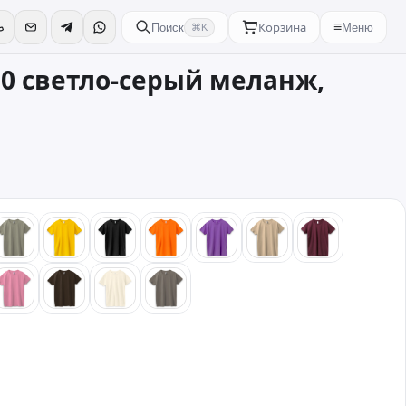
Корзина
≡
Поиск
Меню
⌘K
90 светло-серый меланж,
бой
хаки
желтый
черный
оранжевый
фиолетовый
песочный
бордовый
зовый
розовый
коричневый
бежевый
стальной