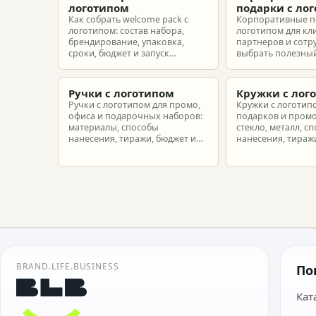
логотипом
подарки с ло
Как собрать welcome pack с
Корпоративные п
логотипом: состав набора,
логотипом для кл
брендирование, упаковка,
партнеров и сотр
сроки, бюджет и запуск
выбрать полезный
корпоративного мерча для
рассчитать бюдже
новых сотрудников.
подготовить зака
риска.
Ручки с логотипом
Кружки с лог
Ручки с логотипом для промо,
Кружки с логотип
офиса и подарочных наборов:
подарков и промо
материалы, способы
стекло, металл, с
нанесения, тиражи, бюджет и
нанесения, тиражи
подготовка макета.
расчет.
BRAND.LIFE.BUSINESS
По
Кат