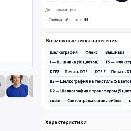
Доп. параметры:
Свободный остаток
:
55
Возможные типы нанесения
Шелкография
Флекс
Вышивка
I — Вышивка (10 цветов)
FS — Флекстр
DTF2 — Печать DTF
DTF-F — Печать DT
B2 — Шелкография на текстиль (5 цветов
D2 — Шелкография с трансфером (5 цвет
custm — Светоотражающие лейблы
Характеристики