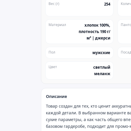
Вес (г)
Колич
254
Материал
Пант
хлопок 100%,
плотность 190 г/
м² | джерси
Пол
Посад
мужские
Цвет
светлый
меланж
Описание
Товар создан для тех, кто ценит аккура
каждой детали. В выбранном варианте ва
сухие параметры, а как часть общего вп
базовом гардеробе, подходит для промо