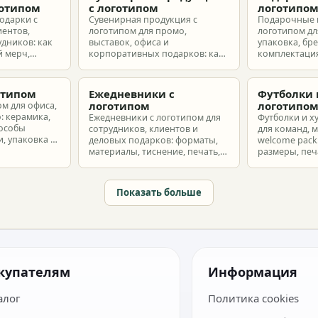
готипом
с логотипом
логотипо
одарки с
Сувенирная продукция с
Подарочные 
иентов,
логотипом для промо,
логотипом для
удников: как
выставок, офиса и
упаковка, бр
 мерч,
корпоративных подарков: как
комплектация
т и
выбрать позиции, подготовить
корпоративн
з без лишнего
макет и избежать лишних
разные бюдж
затрат.
отипом
Ежедневники с
Футболки 
логотипом
логотипо
ом для офиса,
: керамика,
Ежедневники с логотипом для
Футболки и х
пособы
сотрудников, клиентов и
для команд, 
, упаковка и
деловых подарков: форматы,
welcome pack:
материалы, тиснение, печать,
размеры, печ
наборы и расчет тиража.
сроки и бюдж
Показать больше
купателям
Информация
алог
Политика cookies