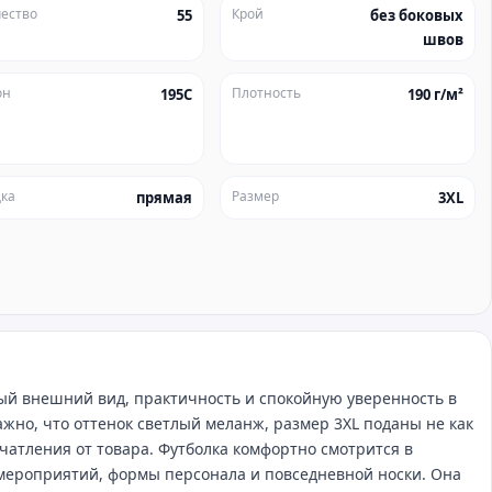
ество
Крой
55
без боковых
швов
он
Плотность
195C
190 г/м²
ка
Размер
прямая
3XL
тный внешний вид, практичность и спокойную уверенность в
жно, что оттенок светлый меланж, размер 3XL поданы не как
ечатления от товара. Футболка комфортно смотрится в
‑мероприятий, формы персонала и повседневной носки. Она