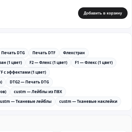
Добавить в корзину
Печать DTG
Печать DTF
Флекстран
ан (1 цвет)
F2 — Флекс (1 цвет)
F1 — Флекс (1 цвет)
F с эффектами (1 цвет)
)
DTG2 — Печать DTG
ов)
custm — Лейблы из ПВХ
custm — Тканевые лейблы
custm — Тканевые наклейки