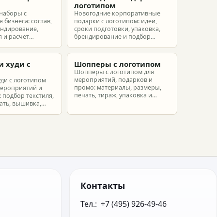
м
логотипом
наборы с
Новогодние корпоративные
 бизнеса: состав,
подарки с логотипом: идеи,
ендирование,
сроки подготовки, упаковка,
 и расчет
брендирование и подбор
ых наборов под
наборов для клиентов,
еты.
партнеров и сотрудников.
и худи с
Шопперы с логотипом
м
Шопперы с логотипом для
мероприятий, подарков и
уди с логотипом
промо: материалы, размеры,
мероприятий и
печать, тираж, упаковка и
 подбор текстиля,
расчет брендированных сумок.
ать, вышивка,
ет.
Контакты
Тел.:  +7 (495) 926-49-46