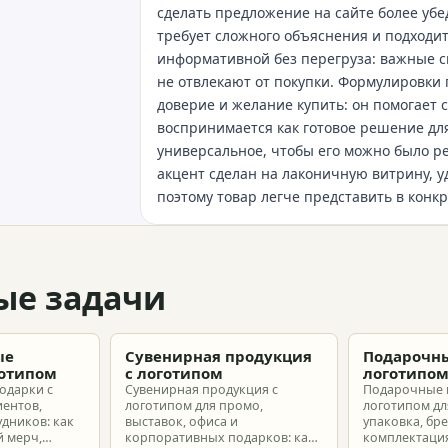
сделать предложение на сайте более убе
требует сложного объяснения и подходит
информативной без перегруза: важные с
не отвлекают от покупки. Формулировки
доверие и желание купить: он помогает с
воспринимается как готовое решение для
универсальное, чтобы его можно было 
акцент сделан на лаконичную витрину, у
поэтому товар легче представить в конкр
ые задачи
ые
Сувенирная продукция
Подарочны
готипом
с логотипом
логотипо
одарки с
Сувенирная продукция с
Подарочные 
иентов,
логотипом для промо,
логотипом для
удников: как
выставок, офиса и
упаковка, бр
 мерч,
корпоративных подарков: как
комплектация