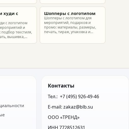
ых наборов под
наборов для клиентов,
еты.
партнеров и сотрудников.
и худи с
Шопперы с логотипом
м
Шопперы с логотипом для
мероприятий, подарков и
уди с логотипом
промо: материалы, размеры,
мероприятий и
печать, тираж, упаковка и
 подбор текстиля,
расчет брендированных сумок.
ать, вышивка,
ет.
Контакты
Тел.:  +7 (495) 926-49-46
циальности
E-mail: zakaz@blb.su
ые
ООО «ТРЕНД»
ИНН 7728512631