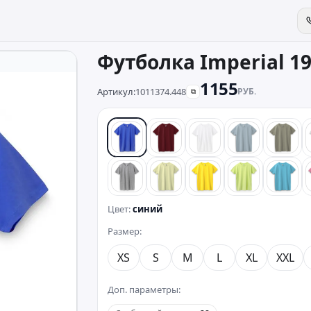
Футболка Imperial 1
1155
Артикул:
1011374.448
РУБ.
⧉
синий
красный
белый
голубой
хаки
серый
лайм
лимонный
зеленый
бирю
Цвет:
синий
Размер:
XS
S
M
L
XL
XXL
Доп. параметры: