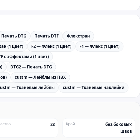
Печать DTG
Печать DTF
Флекстран
ан (1 цвет)
F2 — Флекс (1 цвет)
F1 — Флекс (1 цвет)
F с эффектами (1 цвет)
)
DTG2 — Печать DTG
ов)
custm — Лейблы из ПВХ
custm — Тканевые лейблы
custm — Тканевые наклейки
ество
Крой
28
без боковых
швов