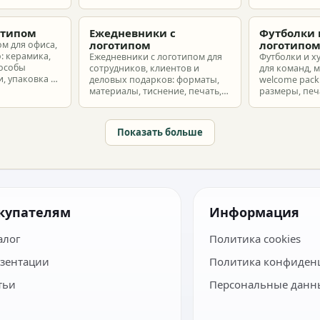
т и
выбрать позиции, подготовить
корпоративн
з без лишнего
макет и избежать лишних
разные бюдж
затрат.
отипом
Ежедневники с
Футболки 
логотипом
логотипо
ом для офиса,
: керамика,
Ежедневники с логотипом для
Футболки и х
пособы
сотрудников, клиентов и
для команд, 
, упаковка и
деловых подарков: форматы,
welcome pack:
материалы, тиснение, печать,
размеры, печ
наборы и расчет тиража.
сроки и бюдж
Показать больше
купателям
Информация
алог
Политика cookies
зентации
Политика конфиден
тьи
Персональные данн