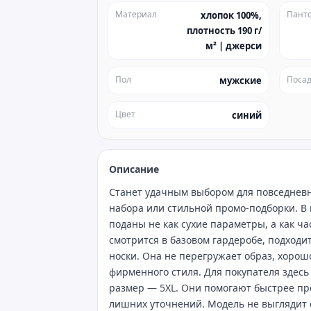
Материал
Пант
хлопок 100%,
плотность 190 г/
м² | джерси
Пол
Посад
мужские
Цвет
синий
Описание
Станет удачным выбором для повседневн
набора или стильной промо‑подборки. В 
поданы не как сухие параметры, а как ч
смотрится в базовом гардеробе, подход
носки. Она не перегружает образ, хорош
фирменного стиля. Для покупателя здесь
размер — 5XL. Они помогают быстрее пр
лишних уточнений. Модель не выглядит 