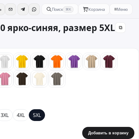
Корзина
≡
Поиск
Меню
⌘K
90 ярко-синяя, размер 5XL
⧉
светлый меланж
желтый
черный
оранжевый
фиолетовый
песочный
бордовый
зовый
розовый
коричневый
бежевый
стальной
3XL
4XL
5XL
Добавить в корзину