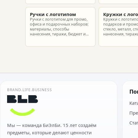
корпоративного мерча для
рассчитать бюдже
новых сотрудников.
подготовить зака
риска.
Ручки с логотипом
Кружки с лог
Ручки с логотипом для промо,
Кружки с логотип
офиса и подарочных наборов:
подарков и промо
материалы, способы
стекло, металл, с
нанесения, тиражи, бюджет и
нанесения, тиражи
подготовка макета.
расчет.
BRAND.LIFE.BUSINESS
По
Кат
Пре
Ста
Мы — команда БиЭлБи. 15 лет создаём
предметы, которые делают ценности