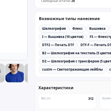
Свободный остаток
:
28
Возможные типы нанесения
Шелкография
Флекс
Вышивка
I — Вышивка (10 цветов)
FS — Флекстр
DTF2 — Печать DTF
DTF-F — Печать DT
B2 — Шелкография на текстиль (5 цветов
D2 — Шелкография с трансфером (5 цвет
custm — Светоотражающие лейблы
Характеристики
Вес (г)
Колич
312