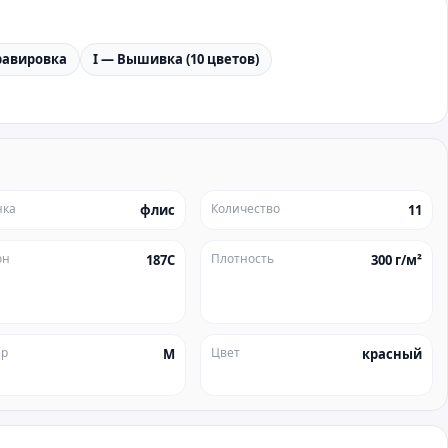
равировка
I — Вышивка (10 цветов)
нка
Количество
флис
11
он
Плотность
187C
300 г/м²
ер
Цвет
M
красный