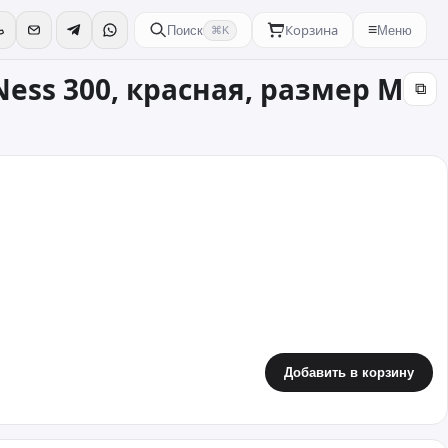
Корзина
≡
Поиск
Меню
⌘K
Ness 300, красная, размер M
⧉
Добавить в корзину