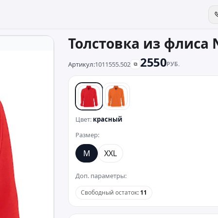
Толстовка из флиса 
2550
Артикул:
1011555.502
РУБ.
⧉
красный
оранжевый
Цвет:
красный
Размер:
M
XXL
Доп. параметры:
Свободный остаток
:
11