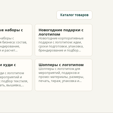
Каталог товаров
е наборы с
Новогодние подарки с
м
логотипом
наборы с
Новогодние корпоративные
 бизнеса: состав,
подарки с логотипом: идеи,
ендирование,
сроки подготовки, упаковка,
 и расчет
брендирование и подбор
ых наборов под
наборов для клиентов,
еты.
партнеров и сотрудников.
и худи с
Шопперы с логотипом
м
Шопперы с логотипом для
мероприятий, подарков и
уди с логотипом
промо: материалы, размеры,
мероприятий и
печать, тираж, упаковка и
 подбор текстиля,
расчет брендированных сумок.
ать, вышивка,
ет.