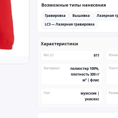
Возможные типы нанесения
Гравировка
Вышивка
Лазерная г
LC3 — Лазерная гравировка
Характеристики
Вес (г)
Изна
611
Материал
Пант
полиэстер 100%,
плотность 300 г/
м² | флис
Пол
Разм
мужские |
унисекс