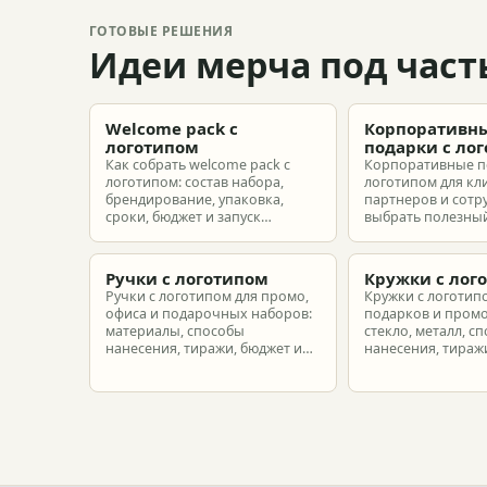
ГОТОВЫЕ РЕШЕНИЯ
Идеи мерча под част
Welcome pack с
Корпоративн
логотипом
подарки с ло
Как собрать welcome pack с
Корпоративные п
логотипом: состав набора,
логотипом для кл
брендирование, упаковка,
партнеров и сотр
сроки, бюджет и запуск
выбрать полезный
корпоративного мерча для
рассчитать бюдже
новых сотрудников.
подготовить зака
риска.
Ручки с логотипом
Кружки с лог
Ручки с логотипом для промо,
Кружки с логотип
офиса и подарочных наборов:
подарков и промо
материалы, способы
стекло, металл, с
нанесения, тиражи, бюджет и
нанесения, тиражи
подготовка макета.
расчет.