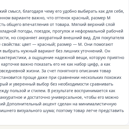
ий смысл, благодаря чему его удобно выбирать как для себя,
анном варианте важно, что оттенок красный, размер M
асть общего впечатления от товара. Мягкий верхний слой
хладной погоды, поездок, прогулок и неформальной рабочей
ости, но сохраняет аккуратный внешний вид. Для покупателя
е свойства: цвет — красный; размер — M. Они помогают
 и выбрать нужный вариант без лишних уточнений. Он
арактеристики, а ощущение надежной вещи, которую приятно
 карточке важно показать его не как набор цифр, а как
овседневной жизни. За счет понятного описания товар
становится проще даже при сравнении нескольких похожих
трый и уверенный выбор без необходимости сравнивать
ежду пользой и стилем. В результате воспринимается как
 аккуратное и достаточно универсальное, чтобы его можно
ний Дополнительный акцент сделан на минималистичную
 лишнего визуального шума; поэтому товар легче представить