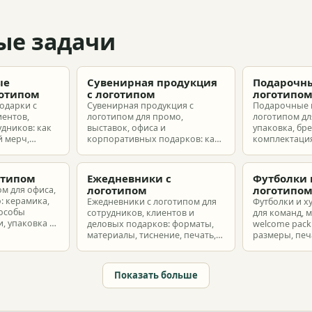
ые задачи
ые
Сувенирная продукция
Подарочны
готипом
с логотипом
логотипо
одарки с
Сувенирная продукция с
Подарочные 
иентов,
логотипом для промо,
логотипом для
удников: как
выставок, офиса и
упаковка, бр
 мерч,
корпоративных подарков: как
комплектация
т и
выбрать позиции, подготовить
корпоративн
з без лишнего
макет и избежать лишних
разные бюдж
затрат.
отипом
Ежедневники с
Футболки 
логотипом
логотипо
ом для офиса,
: керамика,
Ежедневники с логотипом для
Футболки и х
пособы
сотрудников, клиентов и
для команд, 
, упаковка и
деловых подарков: форматы,
welcome pack:
материалы, тиснение, печать,
размеры, печ
наборы и расчет тиража.
сроки и бюдж
Показать больше